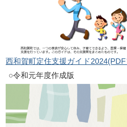
西和賀町定住支援ガイド2024(PDFフ
○令和元年度作成版