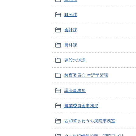
町民課
会計課
農林課
建設水道課
教育委員会 生涯学習課
議会事務局
農業委員会事務局
西和賀さわうち病院事務室