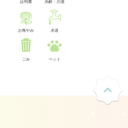
証明書
高齢・介護
お悔やみ
水道
ごみ
ペット