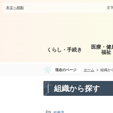
本文へ移動
文
医療・健
くらし・手続き
福祉
現在のページ
ホーム
組織か
組織から探す
総務課