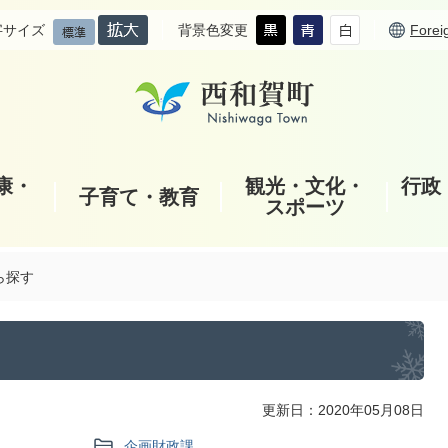
字サイズ
背景色変更
Forei
康・
観光・文化・
行政
子育て・教育
スポーツ
ら探す
更新日：2020年05月08日
企画財政課