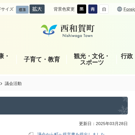
字サイズ
背景色変更
Forei
康・
観光・文化・
行政
子育て・教育
スポーツ
議会活動
更新日：2025年03月28日
議会から町へ提言書を提出しました