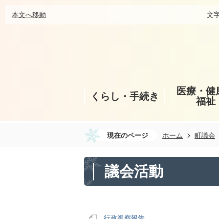
本文へ移動
文
医療・健
くらし・手続き
福祉
現在のページ
ホーム
町議会
議会活動
行政視察報告