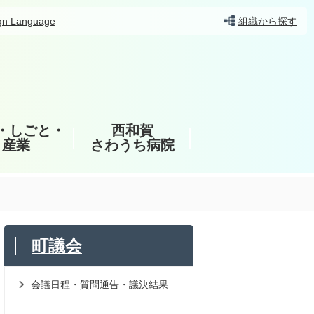
gn Language
組織から探す
・しごと・
西和賀
産業
さわうち病院
町議会
会議日程・質問通告・議決結果