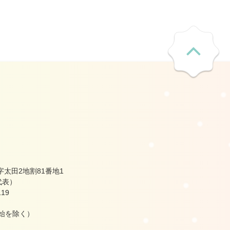
太田2地割81番地1
（代表）
19
始を除く）