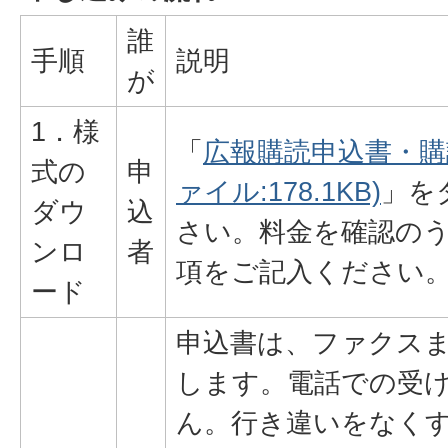
誰
手順
説明
が
1．様
「
広報購読申込書・購
式の
申
ァイル:178.1KB)
」を
ダウ
込
さい。料金を確認の
ンロ
者
項をご記入ください
ード
申込書は、ファクス
します。電話での受
ん。行き違いをなく