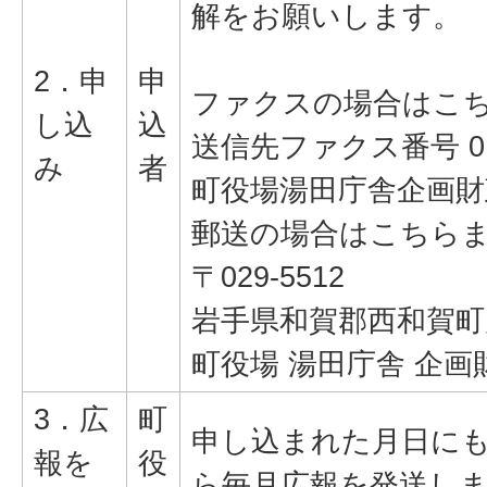
解をお願いします。
2．申
申
ファクスの場合はこ
し込
込
送信先ファクス番号 019
み
者
町役場湯田庁舎企画財
郵送の場合はこちら
〒029-5512
岩手県和賀郡西和賀町川尻
町役場 湯田庁舎 企
3．広
町
申し込まれた月日に
報を
役
ら毎月広報を発送し