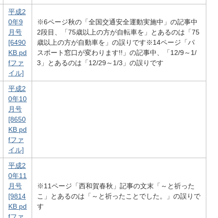
平成2
0年9
※6ページ秋の「全国交通安全運動実施中」の記事中
月号
2段目、「75歳以上の方が自転車を」とあるのは「75
[6490
歳以上の方が自動車を」の誤りです※14ページ「パ
KB pd
スポート窓口が変わります!!」の記事中、「12/9～1/
fファ
3」とあるのは「12/29～1/3」の誤りです
イル]
平成2
0年10
月号
[8650
KB pd
fファ
イル]
平成2
0年11
月号
※11ページ「西和賀春秋」記事の文末「～と祈った
[9814
こ」とあるのは「～と祈ったことでした。」の誤りで
KB pd
す
fファ