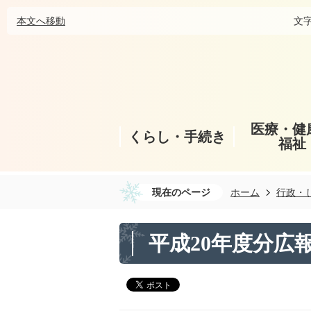
本文へ移動
文
医療・健
くらし・手続き
福祉
現在のページ
ホーム
行政・
平成20年度分広