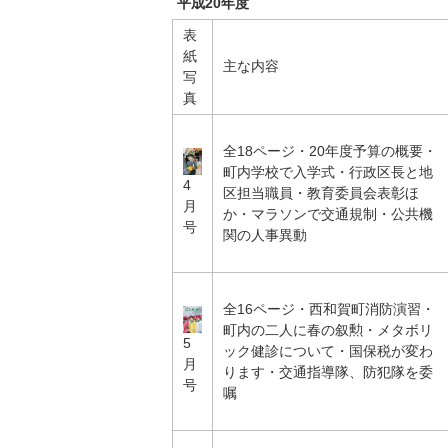
平成20年度
表
紙
主な内容
写
真
全18ページ・20年度予算の概要・
町内学校で入学式・行政区長と地
4
区担当職員・教育委員会表彰ほ
月
か・マラソンで交通規制・公共機
号
関の人事異動
全16ページ・西和賀町消防演習・
町内の二人に春の叙勲・メタボリ
5
ック健診について・国保税が変わ
月
ります・交通指導隊、防犯隊を委
号
嘱