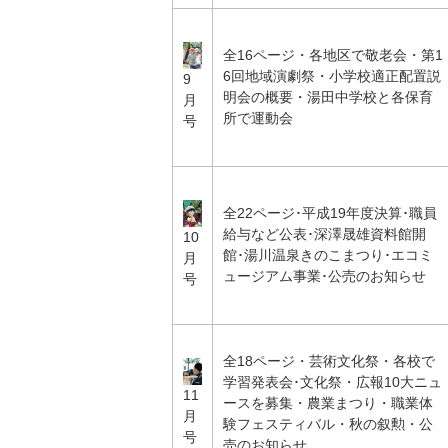
全16ページ・各地区で敬老会・第1
6回地域演劇祭・小学校適正配置説
9
明会の概要・湯田中学校と各保育
月
所で運動会
号
全22ページ･平成19年度決算･職員
給与など公表･深澤晟雄資料館開
10
館･湯川温泉きのこまつり･エコミ
月
ュージアム事業･公売のお知らせ
号
全18ページ・芸術文化祭・各校で
学習発表会･文化祭・広報10大ニュ
11
ースを募集・農業まつり・職業体
月
験フェスティバル・秋の叙勲・公
号
売のお知らせ