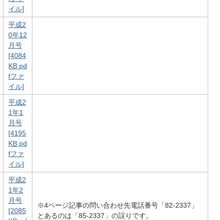
イル]
平成2
0年12
月号
[4084
KB pd
fファ
イル]
平成2
1年1
月号
[4195
KB pd
fファ
イル]
平成2
1年2
月号
※4ページ記事の問い合わせ先電話番号「82-2337」
[2085
とあるのは「85-2337」の誤りです。