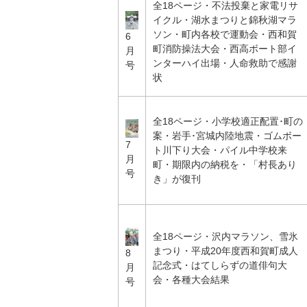
全18ページ・不法投棄と家電リサ
イクル・湖水まつりと錦秋湖マラ
ソン・町内各校で運動会・西和賀
6
町消防操法大会・西高ボート部イ
月
ンターハイ出場・人命救助で感謝
号
状
全18ページ・小学校適正配置･町の
案・岩手･宮城内陸地震・ゴムボー
7
ト川下り大会・パイル中学校来
月
町・期限内の納税を・「村長あり
号
き」が復刊
全18ページ・沢内マラソン、雪氷
まつり・平成20年度西和賀町成人
8
記念式・はてしらずの道俳句大
月
会・各種大会結果
号