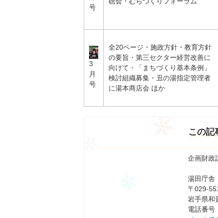
聴会・むらづくりフォーラム
号
全20ページ・施政方針・教育方針
の要旨・第三セクター経営改善に
3
向けて・「まちづくり基本条例」
月
検討組織募集・丑の湯指定管理者
号
に湯本商店会 ほか
この記
企画財政
湯田庁舎
〒029-55
岩手県和賀
電話番号：0