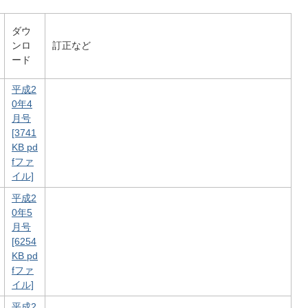
ダウ
ンロ
訂正など
ード
平成2
0年4
月号
[3741
KB pd
fファ
イル]
平成2
0年5
月号
[6254
KB pd
fファ
イル]
平成2