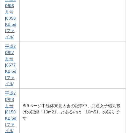
0年6
月号
[8358
KB pd
fファ
イル]
平成2
0年7
月号
[6677
KB pd
fファ
イル]
平成2
0年8
月号
※9ページ中総体東北大会の記事中、共通女子砲丸投
[8150
げの記録「10m21」とあるのは「10m51」の誤りで
KB pd
す
fファ
イル]