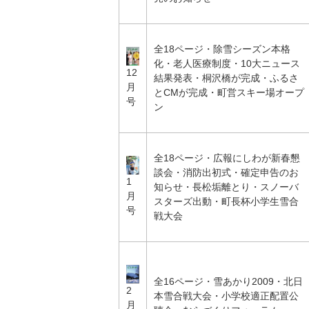
全18ページ・除雪シーズン本格
化・老人医療制度・10大ニュース
12
結果発表・桐沢橋が完成・ふるさ
月
とCMが完成・町営スキー場オープ
号
ン
全18ページ・広報にしわが新春懇
談会・消防出初式・確定申告のお
1
知らせ・長松垢離とり・スノーバ
月
スターズ出動・町長杯小学生雪合
号
戦大会
全16ページ・雪あかり2009・北日
2
本雪合戦大会・小学校適正配置公
月