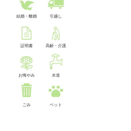
結婚・離婚
引越し
証明書
高齢・介護
お悔やみ
水道
ごみ
ペット