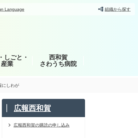
gn Language
組織から探す
・しごと・
西和賀
産業
さわうち病院
報にしわが
広報西和賀
広報西和賀の購読の申し込み