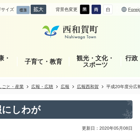
字サイズ
背景色変更
Forei
康・
観光・文化・
行政
子育て・教育
スポーツ
しごと・産業
広報・広聴
広報
広報西和賀
平成20年度分広
報にしわが
更新日：2020年05月08日