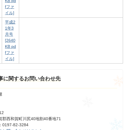
KB pd
fファ
イル]
平成2
1年3
月号
[2640
KB pd
fファ
イル]
事に関するお問い合わせ先
課
12
郡西和賀町川尻40地割40番地71
197-82-3284