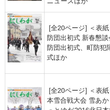
ニュースほか
[全20ページ] ＜表
防団出初式 新春懇談
防団出初式、町防犯
式ほか
[全20ページ] ＜表
本雪合戦大会 雪あか