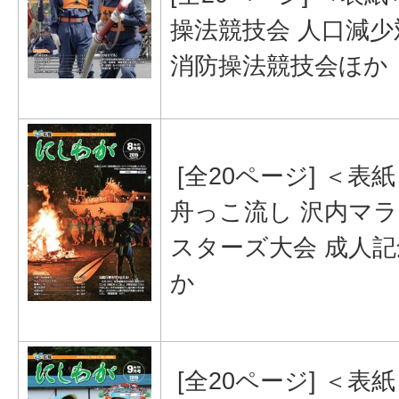
操法競技会 人口減少
消防操法競技会ほか
[全20ページ] ＜表
舟っこ流し 沢内マ
スターズ大会 成人
か
[全20ページ] ＜表