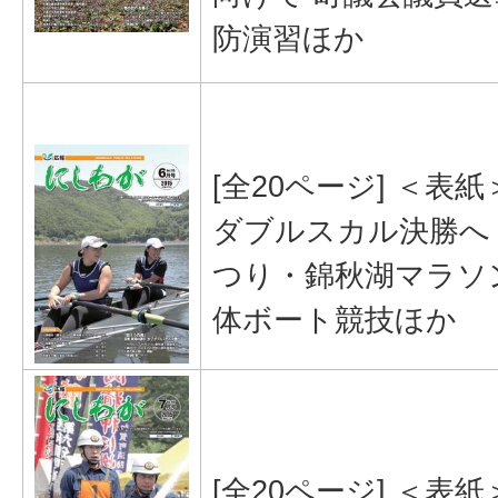
防演習ほか
[全20ページ] ＜表
ダブルスカル決勝へ
つり・錦秋湖マラソ
体ボート競技ほか
[全20ページ] ＜表