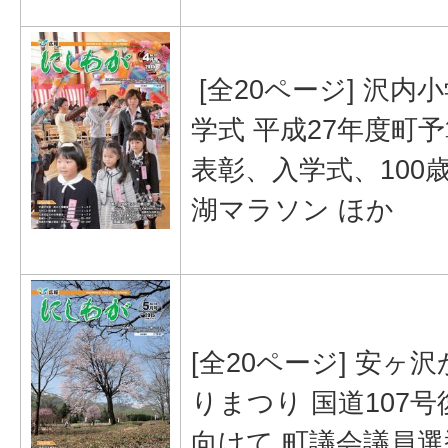
[全20ページ] 沢内
学式 平成27年度町
表彰、入学式、100歳
湖マラソン ほか
[全20ページ] 安ヶ
りまつり 国道107
向けて 町議会議員選