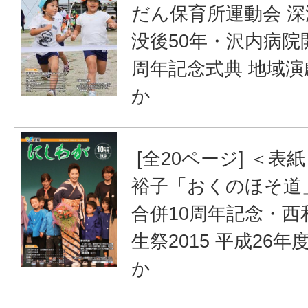
だん保育所運動会 深
没後50年・沢内病院
周年記念式典 地域演
か
[全20ページ] ＜表
裕子「おくのほそ道
合併10周年記念・西
生祭2015 平成26年
か