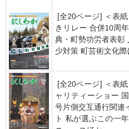
[全20ページ] ＜表
きリレー 合併10周
典・町勢功労者表彰 
少対策 町芸術文化際
[全20ページ] ＜表
ャリティーショー 国
号片側交互通行関連
ト 私が選ぶこの一