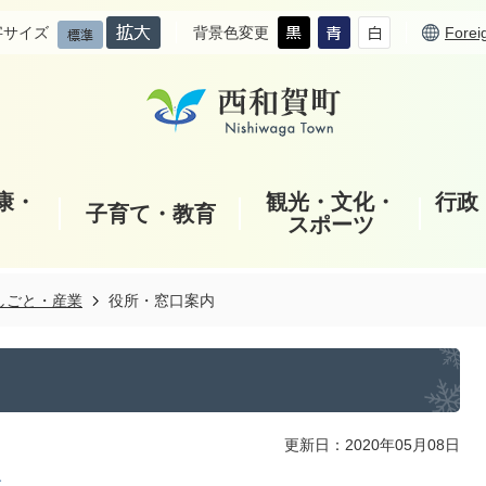
字サイズ
背景色変更
Forei
康・
観光・文化・
行政
子育て・教育
スポーツ
しごと・産業
役所・窓口案内
更新日：2020年05月08日
す