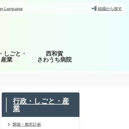
gn Language
組織から探す
・しごと・
西和賀
産業
さわうち病院
行政・しごと・産
業
開発・都市計画