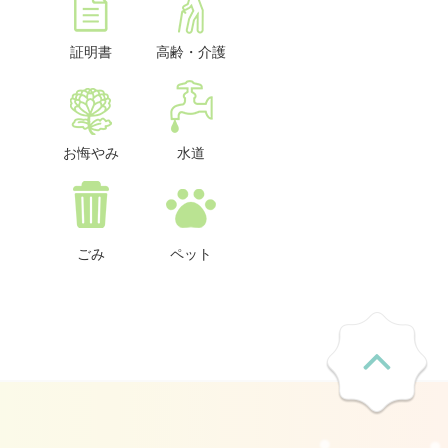
証明書
高齢・介護
お悔やみ
水道
ごみ
ペット