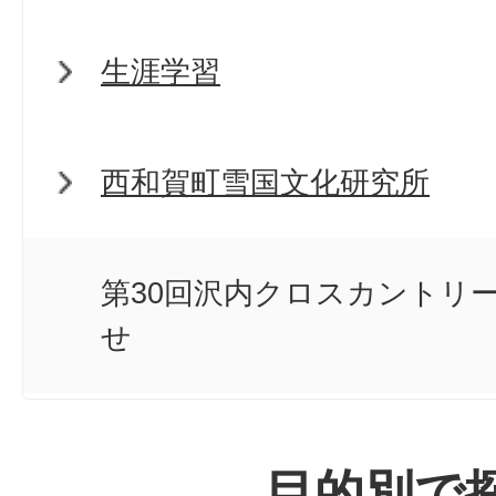
生涯学習
西和賀町雪国文化研究所
第30回沢内クロスカントリ
せ
目的別で