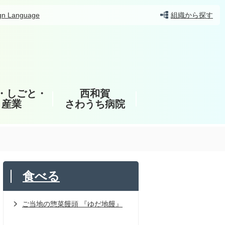
gn Language
組織から探す
・しごと・
西和賀
産業
さわうち病院
食べる
ご当地の惣菜饅頭 『ゆだ地饅』