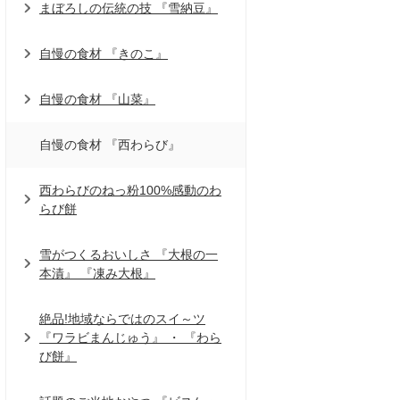
まぼろしの伝統の技 『雪納豆』
自慢の食材 『きのこ』
自慢の食材 『山菜』
自慢の食材 『西わらび』
西わらびのねっ粉100%感動のわ
らび餅
雪がつくるおいしさ 『大根の一
本漬』 『凍み大根』
絶品!地域ならではのスイ～ツ
『ワラビまんじゅう』 ・ 『わら
び餅』