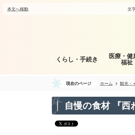
本文へ移動
文
医療・健
くらし・手続き
福祉
現在のページ
ホーム
観光・
自慢の食材 『西