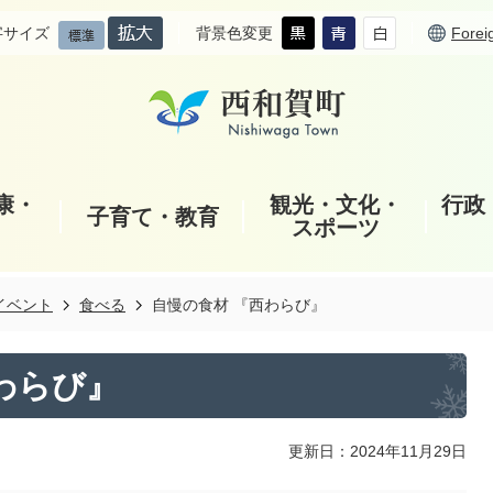
字サイズ
背景色変更
Forei
康・
観光・文化・
行政
子育て・教育
スポーツ
イベント
食べる
自慢の食材 『西わらび』
わらび』
更新日：2024年11月29日