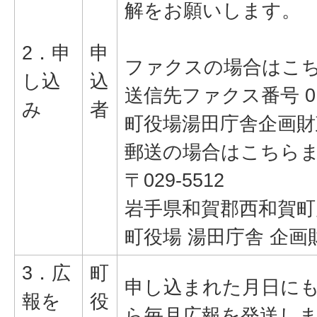
解をお願いします。
2．申
申
ファクスの場合はこ
し込
込
送信先ファクス番号 019
み
者
町役場湯田庁舎企画財
郵送の場合はこちら
〒029-5512
岩手県和賀郡西和賀町川尻
町役場 湯田庁舎 企
3．広
町
申し込まれた月日に
報を
役
ら毎月広報を発送し