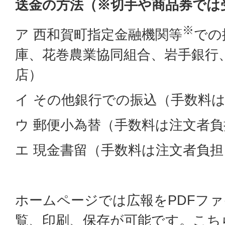
送金の方法（※切手や商品券では
※
ア 西和賀町指定金融機関等
での
庫、花巻農業協同組合、岩手銀行
店）
イ その他銀行での振込（手数料
ウ 郵便小為替（手数料は注文者負
エ 現金書留（手数料は注文者負担
ホームページでは広報をPDFフ
覧、印刷、保存が可能です。こち