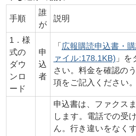
誰
手順
説明
が
1．様
「
広報購読申込書・購
式の
申
ァイル:178.1KB)
」を
ダウ
込
さい。料金を確認の
ンロ
者
項をご記入ください
ード
申込書は、ファクス
します。電話での受
ん。行き違いをなく