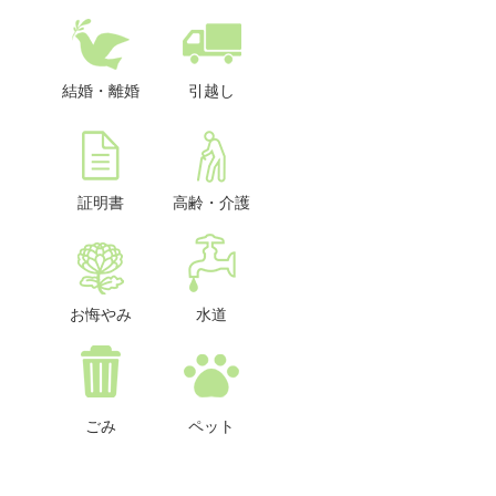
結婚・離婚
引越し
証明書
高齢・介護
お悔やみ
水道
ごみ
ペット