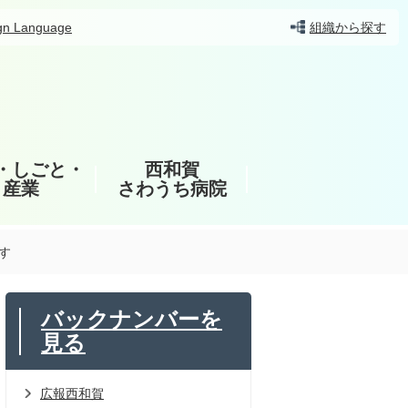
gn Language
組織から探す
・しごと・
西和賀
産業
さわうち病院
す
バックナンバーを
見る
広報西和賀