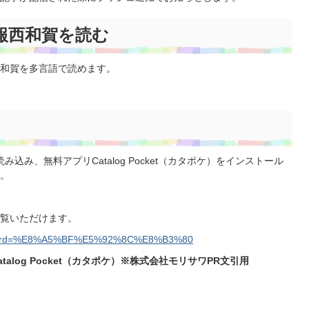
報西和賀を読む
和賀を多言語で読めます。
み、無料アプリCatalog Pocket（カタポケ）をインストール
。
ご覧いただけます。
keyword=%E8%A5%BF%E5%92%8C%E8%B3%80
atalog Pocket（カタポケ）※株式会社モリサワPR文引用