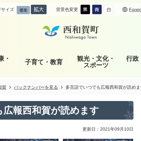
字サイズ
背景色変更
Forei
康・
観光・文化・
行政
子育て・教育
スポーツ
和賀
バックナンバーを見る
多言語でいつでも広報西和賀が読めま
も広報西和賀が読めます
更新日：2021年09月10日