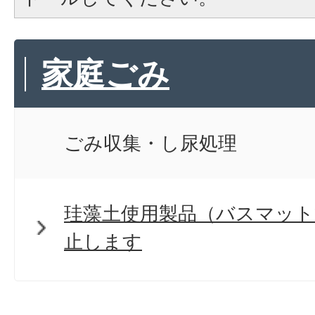
家庭ごみ
ごみ収集・し尿処理
珪藻土使用製品（バスマット
止します