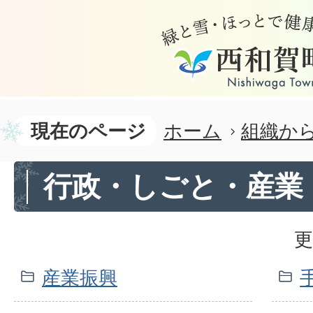
現在のページ
ホーム
組織か
行政・しごと・産業
更
産業振興