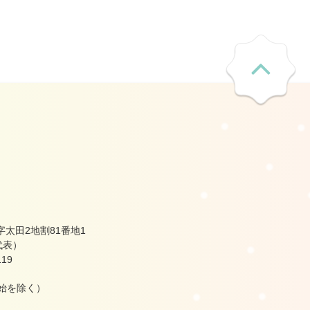
太田2地割81番地1
（代表）
19
始を除く）