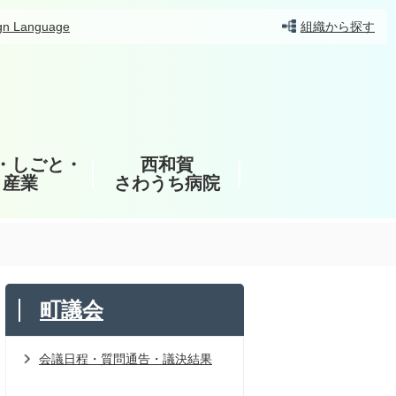
gn Language
組織から探す
・しごと・
西和賀
産業
さわうち病院
町議会
会議日程・質問通告・議決結果