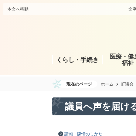
本文へ移動
文
医療・健
くらし・手続き
福祉
現在のページ
ホーム
町議会
議員へ声を届け
請願・陳情のしかた