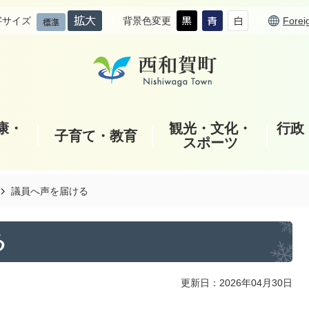
字サイズ
背景色変更
Forei
康・
観光・文化・
行政
子育て・教育
スポーツ
議員へ声を届ける
る
更新日：2026年04月30日