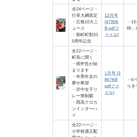
全24ページ・
行革大綱策定
12月号
・広報10大ニ
[4795K
・1
ュース
B pdfフ
時」
・新町町割33
ァイル]
0周年記念
全22ページ・
町長に聞く
・税申告が始
まります
1月号 [3
・年男年女の
867KB
・6
夢や希望
pdfファ
りき
・沢中女子リ
イル]
レー県制覇
・西高クロカ
ンインターハ
イ
全22ページ・
小学校適正配