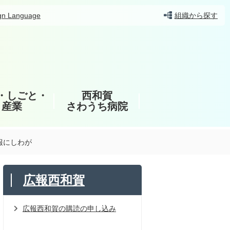
gn Language
組織から探す
・しごと・
西和賀
産業
さわうち病院
報にしわが
広報西和賀
広報西和賀の購読の申し込み