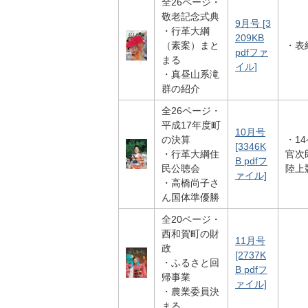
全26ページ・
敬老記念式典
9月号 [3
・行革大綱
209KB
（素案）まと
・表
pdfファ
まる
イル]
・真昼山系滝
群の紹介
全26ページ・
平成17年度町
10月号
の決算
・1
[3346K
・行革大綱住
官次
B pdfフ
民公聴会
陸上
ァイル]
・高橋尚子さ
ん国体準優勝
全20ページ・
西和賀町の財
11月号
政
[2737K
・ふるさと回
B pdfフ
帰事業
ァイル]
・農業委員決
まる