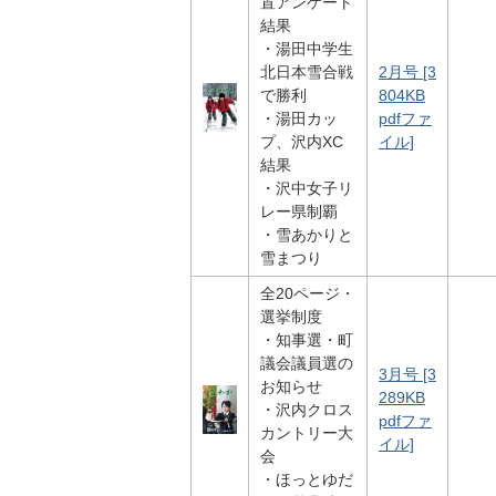
置アンケート
結果
・湯田中学生
北日本雪合戦
2月号 [3
で勝利
804KB
・湯田カッ
pdfファ
プ、沢内XC
イル]
結果
・沢中女子リ
レー県制覇
・雪あかりと
雪まつり
全20ページ・
選挙制度
・知事選・町
議会議員選の
3月号 [3
お知らせ
289KB
・沢内クロス
pdfファ
カントリー大
イル]
会
・ほっとゆだ