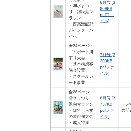
6月号 [3
・湖水まつ
809KB
り、錦秋湖マ
pdfファ
ラソン
イル]
・西高漕艇部
がインターハ
イへ
全24ページ・
ゴムボート川
7月号 [3
下り大会
200KB
・基本構想審
pdfファ
議会設置
イル]
・スクールガ
ード事業
全28ページ・
雪氷まつり・
8月号 [3
沢内マラソン
757KB
・5
・はてしらず
pdfファ
の間
の道俳句大会
イル]
・成人特集