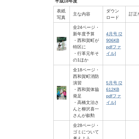
平成18年度
表紙
ダウン
主な内容
訂正
写真
ロード
全24ページ・
新年度予算
4月号 [2
・西和賀町が
906KB
特区に
pdfファ
・行革元年そ
イル]
の1ほか
全18ページ・
西和賀町消防
演習
5月号 [2
・西和賀体協
612KB
発足
pdfファ
・高橋文治さ
イル]
んと柳沢喜一
さんが叙勲
全28ページ・
ゴミについて
考えよう