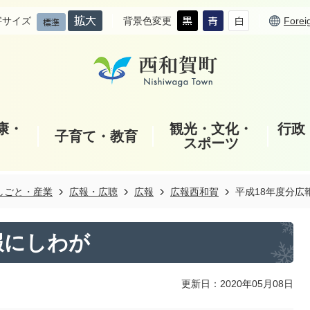
字サイズ
背景色変更
Forei
康・
観光・文化・
行政
子育て・教育
スポーツ
しごと・産業
広報・広聴
広報
広報西和賀
平成18年度分広
報にしわが
更新日：2020年05月08日