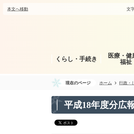
本文へ移動
文
医療・健
くらし・手続き
福祉
現在のページ
ホーム
行政・
平成18年度分広