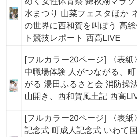
めく女性体育祭 錦秋湖マラソ
水まつり 山菜フェスタほか 
の世界に西和賀を叫ぼう 高総
ト競技レポート 西高LIVE
[フルカラー20ページ] 〈表
中職場体験 人がつながる、
がる 湯田ふるさと会 消防操
山開き、西和賀風土記 西高LI
[フルカラー20ページ] 〈表
記念式 町成人記念式 いわて