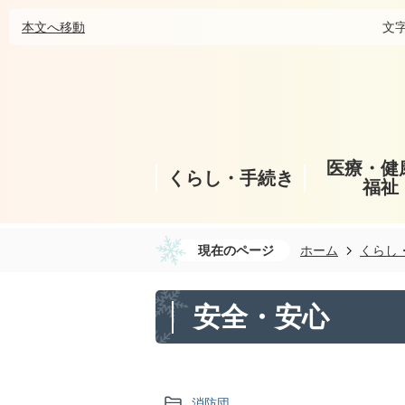
本文へ移動
文
医療・健
くらし・手続き
福祉
現在のページ
ホーム
くらし
安全・安心
消防団