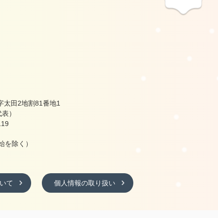
太田2地割81番地1
（代表）
19
始を除く）
いて
個人情報の取り扱い