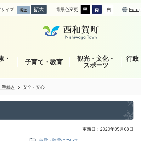
字サイズ
背景色変更
Forei
康・
観光・文化・
行政
子育て・教育
スポーツ
・手続き
安全・安心
更新日：2020年05月08日
積雪・除雪について