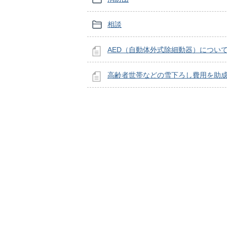
相談
AED（自動体外式除細動器）につい
高齢者世帯などの雪下ろし費用を助