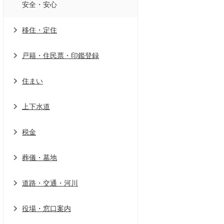
安全・安心
移住・定住
戸籍・住民票・印鑑登録
住まい
上下水道
税金
葬儀・墓地
道路・交通・河川
役場・窓口案内