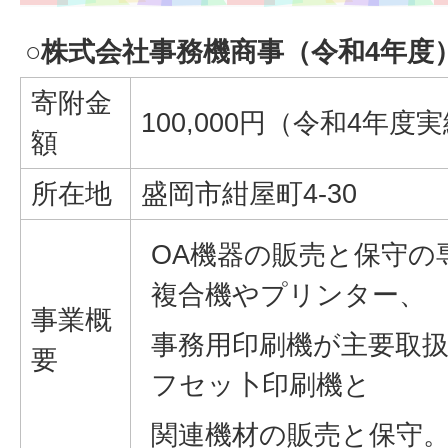
○株式会社事務機商事（令和4年度
寄附金
100,000円（令和4年度
額
所在地
盛岡市紺屋町4-30
OA機器の販売と保守の
複合機やプリンター、
事業概
事務用印刷機が主要取
要
フセッ卜印刷機と
関連機材の販売と保守