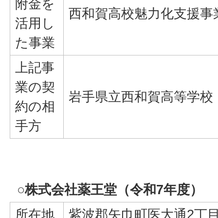
附金を
西和賀高校魅力化支援事
活用し
た事業
上記事
業の契
岩手県立西和賀高等学校
約の相
手方
○株式会社薬王堂（令和7年度）
所在地
紫波郡矢巾町医大通2丁目