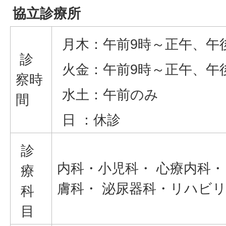
協立診療所
月木：午前9時～正午、午後
診
火金：午前9時～正午、午後
察時
水土：午前のみ
間
日 ：休診
診
内科・小児科・ 心療内科・
療
膚科・ 泌尿器科・リハビ
科
目