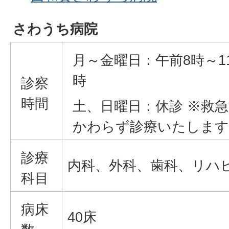
さわうち病院
月～金曜日：午前8時～11
時
診察
時間
土、日曜日：休診 ※救
かわらず診療いたします
診療
内科、外科、歯科、リハビ
科目
病床
40床