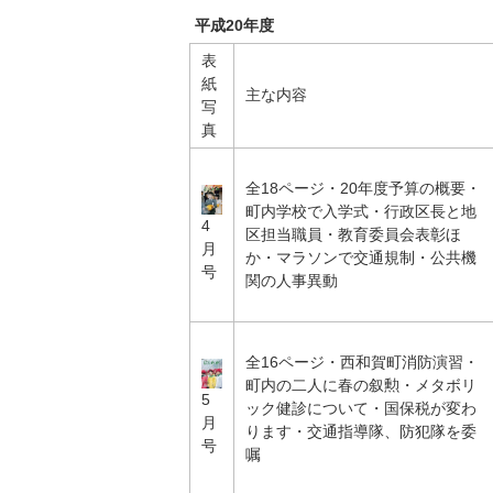
平成20年度
表
紙
主な内容
写
真
全18ページ・20年度予算の概要・
町内学校で入学式・行政区長と地
4
区担当職員・教育委員会表彰ほ
月
か・マラソンで交通規制・公共機
号
関の人事異動
全16ページ・西和賀町消防演習・
町内の二人に春の叙勲・メタボリ
5
ック健診について・国保税が変わ
月
ります・交通指導隊、防犯隊を委
号
嘱