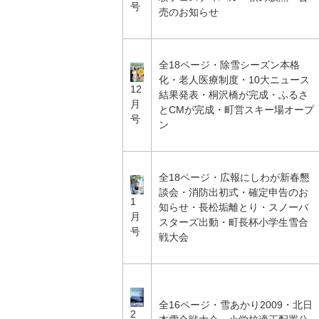
号
売のお知らせ
全18ページ・除雪シーズン本格
化・老人医療制度・10大ニュース
12
結果発表・桐沢橋が完成・ふるさ
月
とCMが完成・町営スキー場オープ
号
ン
全18ページ・広報にしわが新春懇
談会・消防出初式・確定申告のお
1
知らせ・長松垢離とり・スノーバ
月
スターズ出動・町長杯小学生雪合
号
戦大会
全16ページ・雪あかり2009・北日
2