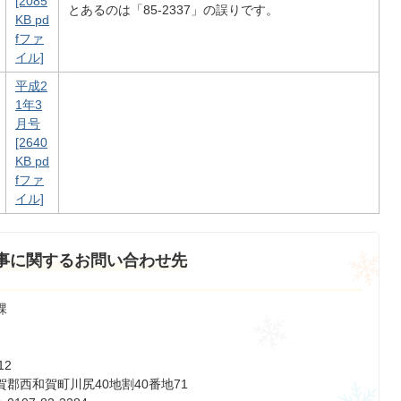
[2085
とあるのは「85-2337」の誤りです。
KB pd
fファ
イル]
平成2
1年3
月号
[2640
KB pd
fファ
イル]
事に関するお問い合わせ先
課
12
郡西和賀町川尻40地割40番地71