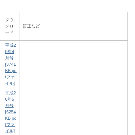
ダウ
ンロ
訂正など
ード
平成2
0年4
月号
[3741
KB pd
fファ
イル]
平成2
0年5
月号
[6254
KB pd
fファ
イル]