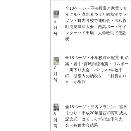
全18ページ・不法投棄と家電リサ
イクル・湖水まつりと錦秋湖マラ
ソン・町内各校で運動会・西和賀
6
町消防操法大会・西高ボート部イ
月
ンターハイ出場・人命救助で感謝
号
状
全18ページ・小学校適正配置･町の
案・岩手･宮城内陸地震・ゴムボー
7
ト川下り大会・パイル中学校来
月
町・期限内の納税を・「村長あり
号
き」が復刊
全18ページ・沢内マラソン、雪氷
まつり・平成20年度西和賀町成人
8
記念式・はてしらずの道俳句大
月
会・各種大会結果
号