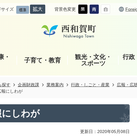
字サイズ
背景色変更
Forei
康・
観光・文化・
行政
子育て・教育
スポーツ
ら探す
企画財政課
業務案内
行政・しごと・産業
広報・広
広報にしわが
報にしわが
更新日：2020年05月08日