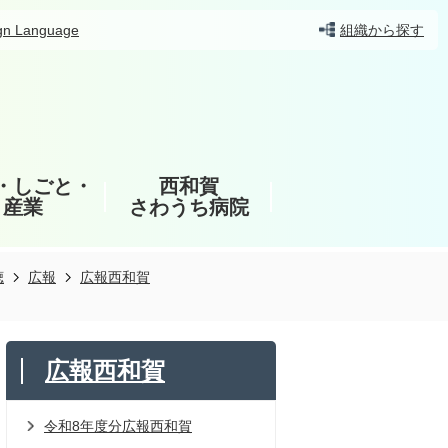
gn Language
組織から探す
・しごと・
西和賀
産業
さわうち病院
聴
広報
広報西和賀
広報西和賀
令和8年度分広報西和賀