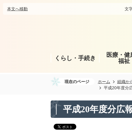
本文へ移動
文
医療・健
くらし・手続き
福祉
現在のページ
ホーム
組織か
平成20年度分
平成20年度分広