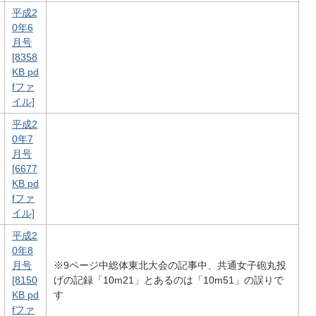
平成2
0年6
月号
[8358
KB pd
fファ
イル]
平成2
0年7
月号
[6677
KB pd
fファ
イル]
平成2
0年8
月号
※9ページ中総体東北大会の記事中、共通女子砲丸投
[8150
げの記録「10m21」とあるのは「10m51」の誤りで
KB pd
す
fファ