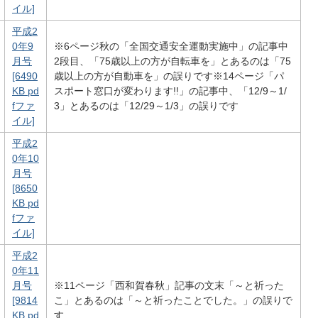
イル]
平成2
0年9
※6ページ秋の「全国交通安全運動実施中」の記事中
月号
2段目、「75歳以上の方が自転車を」とあるのは「75
[6490
歳以上の方が自動車を」の誤りです※14ページ「パ
KB pd
スポート窓口が変わります!!」の記事中、「12/9～1/
fファ
3」とあるのは「12/29～1/3」の誤りです
イル]
平成2
0年10
月号
[8650
KB pd
fファ
イル]
平成2
0年11
月号
※11ページ「西和賀春秋」記事の文末「～と祈った
[9814
こ」とあるのは「～と祈ったことでした。」の誤りで
KB pd
す