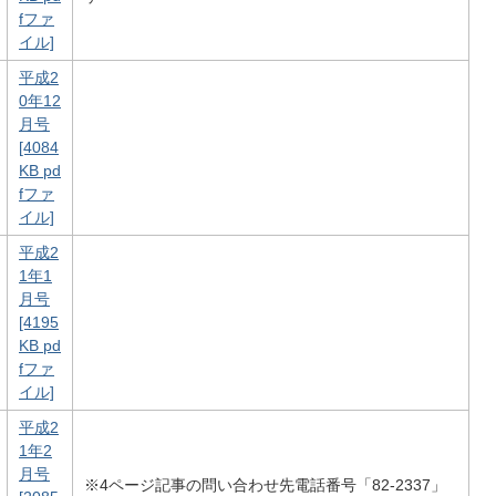
fファ
イル]
平成2
0年12
月号
[4084
KB pd
fファ
イル]
平成2
1年1
月号
[4195
KB pd
fファ
イル]
平成2
1年2
月号
※4ページ記事の問い合わせ先電話番号「82-2337」