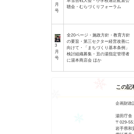
本雪合戦大会・小学校適正配置公
月
聴会・むらづくりフォーラム
号
全20ページ・施政方針・教育方針
の要旨・第三セクター経営改善に
3
向けて・「まちづくり基本条例」
月
検討組織募集・丑の湯指定管理者
号
に湯本商店会 ほか
この記
企画財政
湯田庁舎
〒029-55
岩手県和賀