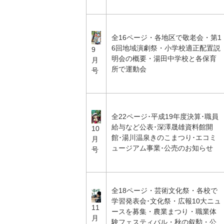
全16ページ・各地区で敬老会・第1
6回地域演劇祭・小学校適正配置説
9
明会の概要・湯田中学校と各保育
月
所で運動会
号
全22ページ･平成19年度決算･職員
給与など公表･深澤晟雄資料館開
10
館･湯川温泉きのこまつり･エコミ
月
ュージアム事業･公売のお知らせ
号
全18ページ・芸術文化祭・各校で
学習発表会･文化祭・広報10大ニュ
11
ースを募集・農業まつり・職業体
月
験フェスティバル・秋の叙勲・公