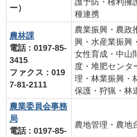
護予防・権利擁
ー）
種連携
農業振興・農政
農林課
興・水産業振興
電話 : 0197-85-
女性育成・中山
3415
度・堆肥センタ
ファクス : 019
理・林業振興・
7-81-2111
保護・狩猟・林
農業委員会事務
局
農地管理・農地
電話 : 0197-85-