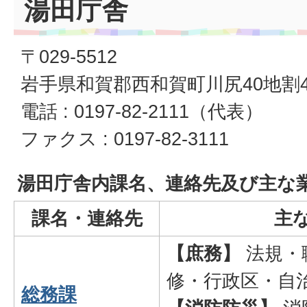
湯田庁舎
〒029-5512
岩手県和賀郡西和賀町川尻40地割4
電話 : 0197-82-2111（代表）
ファクス : 0197-82-3111
湯田庁舎内課名、連絡先及び主な
課名・連絡先
主
【
庶務
】
法規・
修・行政区・自
総務課