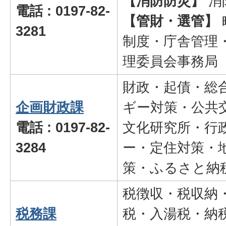
【消防防災】
消
電話 : 0197-82-
【管財・選管
】
3281
制度・庁舎管理
理委員会事務局
財政・起債・総
企画財政課
ギー対策・公共
電話 : 0197-82-
文化研究所・行
3284
ー・定住対策・
策・ふるさと納
税徴収・税収納
税務課
税・入湯税・納