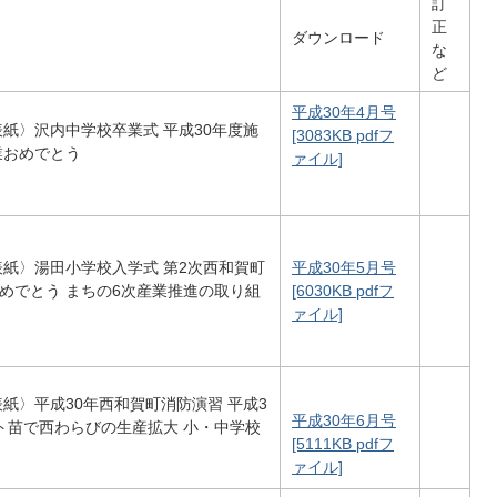
訂
正
ダウンロード
な
ど
平成30年4月号
〈表紙〉沢内中学校卒業式 平成30年度施
[3083KB pdfフ
業おめでとう
ァイル]
〈表紙〉湯田小学校入学式 第2次西和賀町
平成30年5月号
めでとう まちの6次産業推進の取り組
[6030KB pdfフ
ァイル]
〈表紙〉平成30年西和賀町消防演習 平成3
平成30年6月号
ト苗で西わらびの生産拡大 小・中学校
[5111KB pdfフ
ァイル]