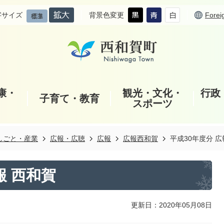
字サイズ
背景色変更
Forei
康・
観光・文化・
行政
子育て・教育
スポーツ
しごと・産業
広報・広聴
広報
広報西和賀
平成30年度分 広
報 西和賀
更新日：2020年05月08日