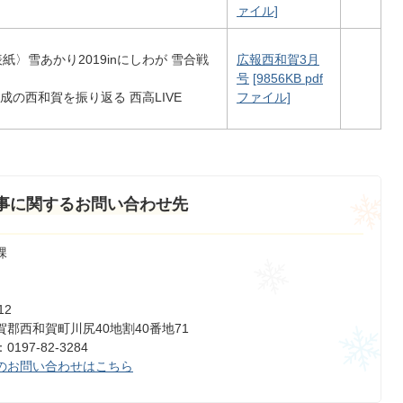
ァイル]
表紙〉雪あかり2019inにしわが 雪合戦
広報西和賀3月
号
[9856KB pdf
平成の西和賀を振り返る 西高LIVE
ファイル]
事に関するお問い合わせ先
課
12
郡西和賀町川尻40地割40番地71
197-82-3284
のお問い合わせはこちら