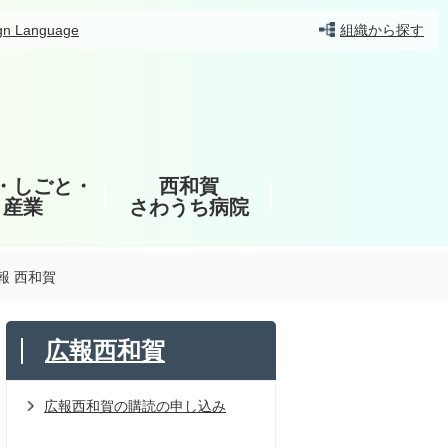
gn Language
組織から探す
・しごと・
西和賀
産業
さわうち病院
報 西和賀
広報西和賀
広報西和賀の購読の申し込み