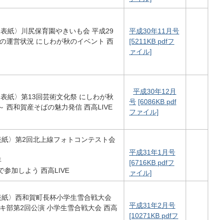
 〈表紙〉川尻保育園やきいも会 平成29
平成30年11月号
の運営状況 にしわが秋のイベント 西
[5211KB pdfフ
ァイル]
平成30年12月
] 〈表紙〉第13回芸術文化祭 にしわが秋
号
[6086KB pdf
 西和賀産そばの魅力発信 西高LIVE
ファイル]
 〈表紙〉第2回北上線フォトコンテスト会
平成31年1月号
年
[6716KB pdfフ
参加しよう 西高LIVE
ァイル]
 〈表紙〉西和賀町長杯小学生雪合戦大会
平成31年2月号
キ部第2回公演 小学生雪合戦大会 西高
[10271KB pdfフ