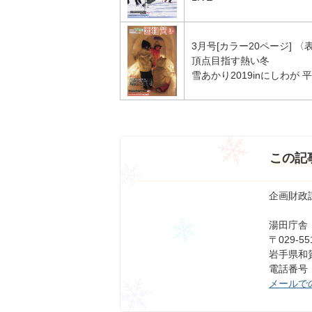
3月号[カラー20ページ] 〈
頂点目指す熱い冬
雪あかり2019inにしわが 
この記
企画財政
湯田庁舎
〒029-55
岩手県和賀
電話番号：0
メールで