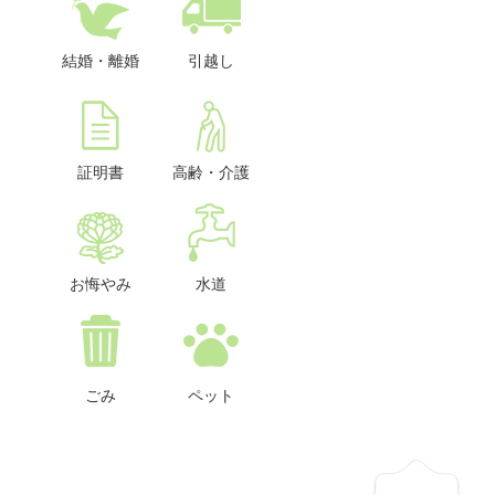
結婚・離婚
引越し
証明書
高齢・介護
お悔やみ
水道
ごみ
ペット