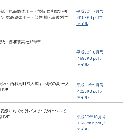
〈表紙〉県高総体ボート競技 西和賀の初
平成30年7月号
ソン 県高総体ボート競技 地元産飲料で
[6189KB pdfフ
ァイル]
〈表紙〉西和賀高校野球部
平成30年8月号
[4695KB pdfフ
ァイル]
〈表紙〉西和賀町成人式 西和賀の夏 一人
平成30年9月号
IVE
[4825KB pdfフ
ァイル]
 〈表紙〉おでかけバス おでかけバスで
IVE
平成30年10月号
[10488KB pdfフ
ァイル]