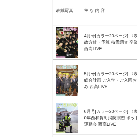
表紙写真
主 な 内 容
4月号[カラー20ページ] 
政方針・予算 積雪調査 卒
西高LIVE
5月号[カラー20ページ] 
総合計画 ご入学・ご入園お
み 西高LIVE
6月号[カラー20ページ] 
0年西和賀町消防演習 ポッ
運動会 西高LIVE