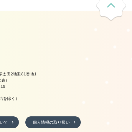
太田2地割81番地1
（代表）
19
始を除く）
いて
個人情報の取り扱い