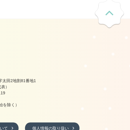
太田2地割81番地1
（代表）
19
始を除く）
いて
個人情報の取り扱い