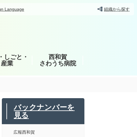
gn Language
組織から探す
・しごと・
西和賀
産業
さわうち病院
バックナンバーを
見る
広報西和賀