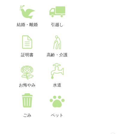
結婚・離婚
引越し
証明書
高齢・介護
お悔やみ
水道
ごみ
ペット