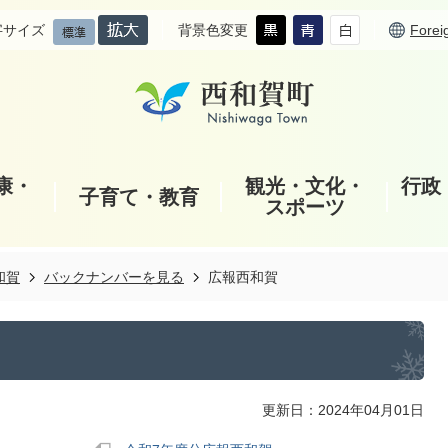
字サイズ
背景色変更
Forei
康・
観光・文化・
行政
子育て・教育
スポーツ
和賀
バックナンバーを見る
広報西和賀
更新日：2024年04月01日