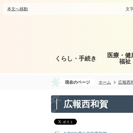
本文へ移動
文
医療・健
くらし・手続き
福祉
現在のページ
ホーム
広報西
広報西和賀