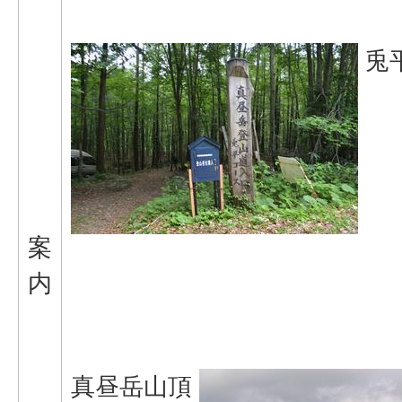
兎
案
内
真昼岳山頂