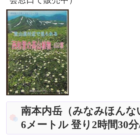
南本内岳（みなみほんないだ
6メートル 登り2時間30分