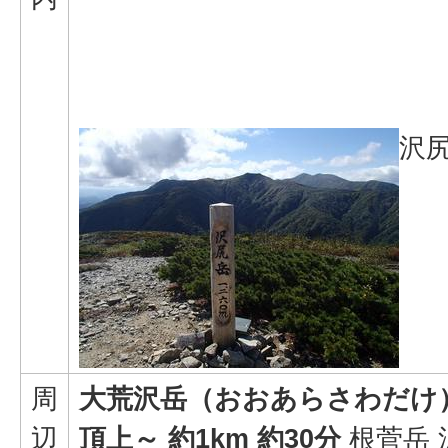
沢
周
大荒沢岳（おおあらさわだけ）標
辺
頂上～ 約1km 約30分
根菅岳 