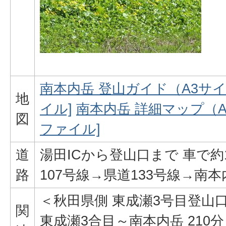
南本内岳 登山ガイド（A3サイズ）
地
イル]
南本内岳 詳細マップ（A3サ
図
ファイル]
道
湯田ICから登山口まで 車で約
路
107号線→県道133号線→南
＜秋田県側 東成瀬3号目登山
関
東成瀬3合目～南本内岳 210