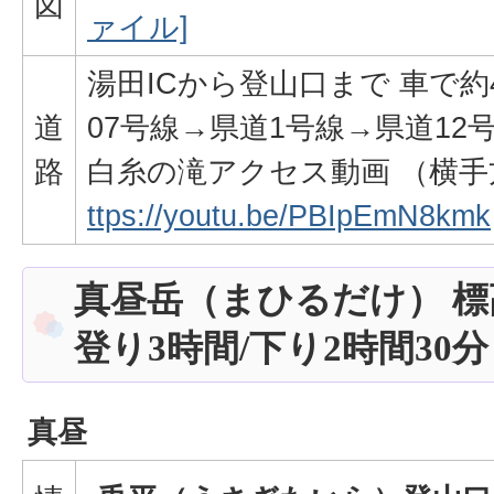
図
ァイル]
湯田ICから登山口まで 車で約4
道
07号線→県道1号線→県道12
路
白糸の滝アクセス動画 （横手
ttps://youtu.be/PBIpEmN8kmk
真昼岳（まひるだけ） 標高
登り3時間/下り2時間30分
真昼