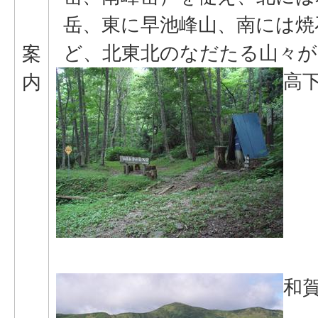
岳、東に早池峰山、南には焼
ど、北東北のなだたる山々が
案
高
内
和