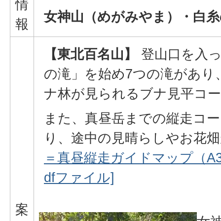
情
女神山（めがみやま）・白糸
報
【東北百名山】
登山口を入っ
の滝」を始め7つの滝があり
ナ林が見られるブナ見平コ
また、真昼岳までの縦走コー
り、途中の見晴らしやお花
＝真昼縦走ガイドマップ（A3サイ
dfファイル]
案