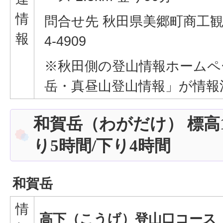
情
問合せ先 秋田県美郷町商工観光
報
4-4909
※秋田側の登山情報ホームペ
岳・真昼山登山情報」が情報
和賀岳（わがだけ） 標高1
り5時間/下り4時間
和賀岳
情
高下（こうげ）
登山口コース