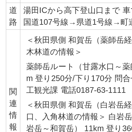
道
湯田ICから高下登山口まで 車
路
国道107号線→県道1号線→
＜秋田県側 和賀岳（薬師岳
木林道の情報＞
薬師岳ルート（甘露水口～薬師
m 登り250分/下り170分 
工観光課 電話0187-63-1111
関
連
＜秋田県側 和賀岳（白岩岳
情
口、入角林道の情報＞ 白岩
報
岩岳～和賀岳） 11km 登り36