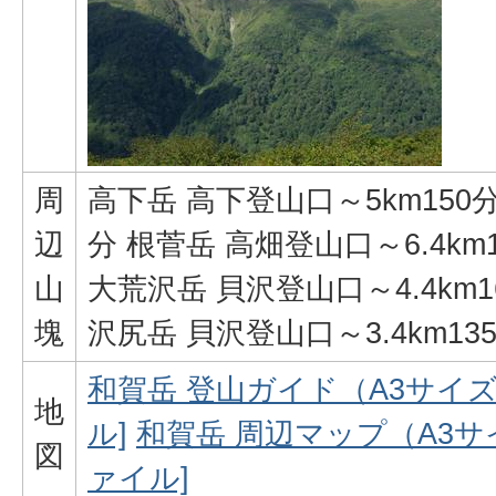
周
高下岳 高下登山口～5km150分
辺
分 根菅岳 高畑登山口～6.4k
山
大荒沢岳 貝沢登山口～4.4km
塊
沢尻岳 貝沢登山口～3.4km13
和賀岳 登山ガイド（A3サイズ） 
地
ル]
和賀岳 周辺マップ（A3サイズ
図
ァイル]