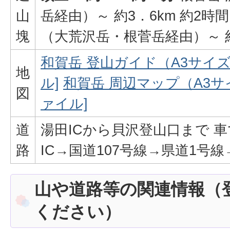
山
岳経由）～ 約3．6km 約2時
塊
（大荒沢岳・根菅岳経由）～ 約
和賀岳 登山ガイド（A3サイズ） 
地
ル]
和賀岳 周辺マップ（A3サイズ
図
ァイル]
道
湯田ICから貝沢登山口まで 車
路
IC→国道107号線→県道1号
山や道路等の関連情報（
ください）