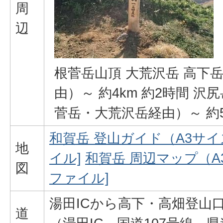
周
辺
根菅岳山頂 大荒沢岳 高下
由）～ 約4km 約2時間 沢
菅岳・大荒沢岳経由）～ 約5
和賀岳 登山ガイド（A3サイズ）
地
イル]
和賀岳 周辺マップ（A3サ
図
ファイル]
湯田ICから高下・高畑登山口
道