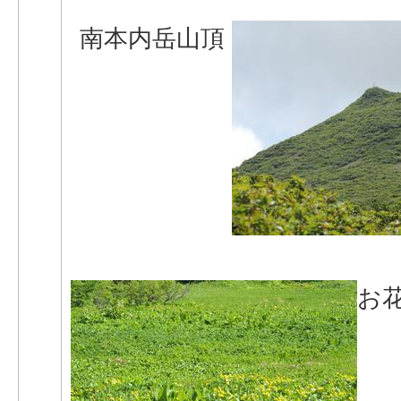
南本内岳山頂
お