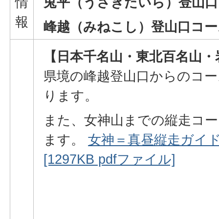
情
兎平（うさぎたいら）
登山口
報
峰越（みねこし）登山口コー
【日本千名山・東北百名山・
県境の峰越登山口からのコー
ります。
また、女神山までの縦走コー
ます。
女神＝真昼縦走ガイド
[1297KB pdfファイル]