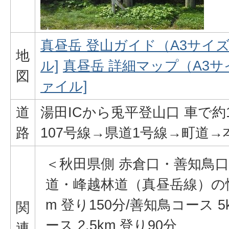
真昼岳 登山ガイド（A3サイズ） 
地
ル]
真昼岳 詳細マップ（A3サイズ）
図
ァイル]
道
湯田ICから兎平登山口 車で約
路
107号線→県道1号線→町道
＜秋田県側 赤倉口・善知鳥
道・峰越林道（真昼岳線）の情
m 登り150分/善知鳥コース 5
関
ース 2.5km 登り90分
連