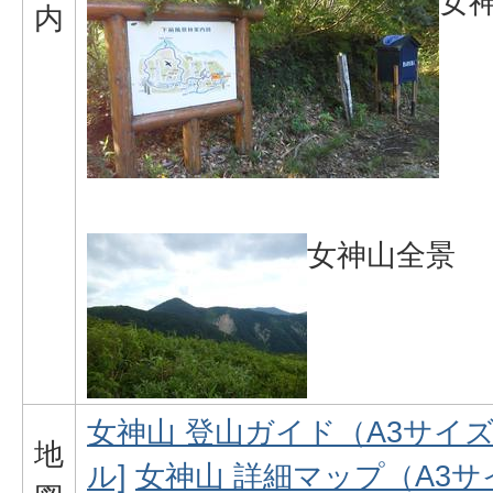
女
内
女神山全景
女神山 登山ガイド（A3サイズ） 
地
ル]
女神山 詳細マップ（A3サイズ