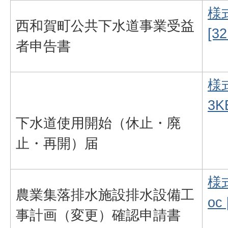
様
西和賀町公共下水道事業受益
[3
者申告書
様
3K
下水道使用開始（休止・廃
止・再開）届
様
農業集落排水施設排水設備工
oc
事計画（変更）確認申請書